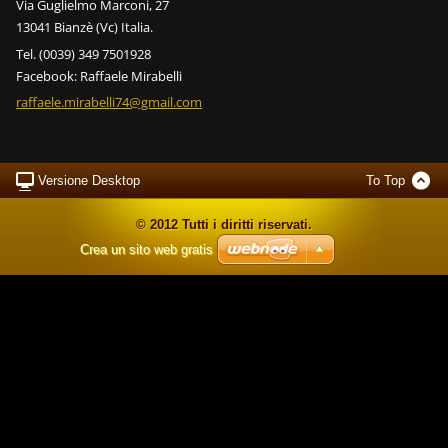
Via Guglielmo Marconi, 27
13041 Bianzè (Vc) Italia.
Tel. (0039) 349 7501928
Facebook: Raffaele Mirabelli
raffaele
.mirabel
li74@gma
il.com
Versione Desktop
To Top
© 2012 Tutti i diritti riservati.
Crea un sito web gratis