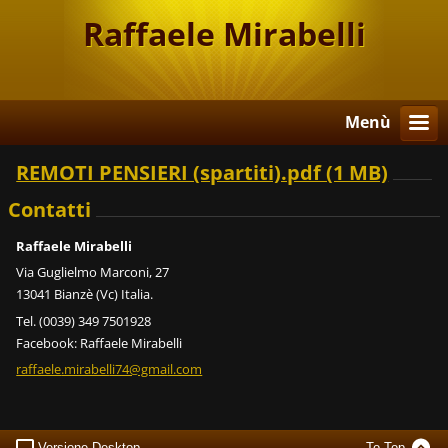
Raffaele Mirabelli
Menù
REMOTI PENSIERI (spartiti).pdf (1 MB)
Contatti
Raffaele Mirabelli
Via Guglielmo Marconi, 27
13041 Bianzè (Vc) Italia.
Tel. (0039) 349 7501928
Facebook: Raffaele Mirabelli
raffaele
.mirabel
li74@gma
il.com
Versione Desktop
To Top