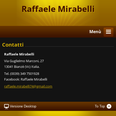
Raffaele Mirabelli
Menù
Contatti
Raffaele Mirabelli
Via Guglielmo Marconi, 27
13041 Bianzè (Vc) Italia.
Tel. (0039) 349 7501928
Facebook: Raffaele Mirabelli
raffaele
.mirabel
li74@gma
il.com
Versione Desktop
To Top