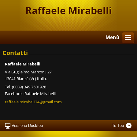
Raffaele Mirabelli
Menù
Contatti
Raffaele Mirabelli
Via Guglielmo Marconi, 27
13041 Bianzè (Vc) Italia.
Tel. (0039) 349 7501928
Facebook: Raffaele Mirabelli
raffaele
.mirabel
li74@gma
il.com
Versione Desktop
To Top