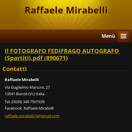
Raffaele Mirabelli
Menù
Il FOTOGRAFO FEDIFRAGO AUTOGRAFO
(Spartiti).pdf (890671)
Contatti
Raffaele Mirabelli
Via Guglielmo Marconi, 27
13041 Bianzè (Vc) Italia.
Tel. (0039) 349 7501928
Facebook: Raffaele Mirabelli
raffaele
.mirabel
li74@gma
il.com